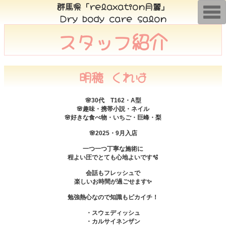
群馬県「relaxation月麗」
T
Dry body care salon
o
g
スタッフ紹介
g
l
e
n
a
v
明穂 くれは
i
g
a
t
🌸30代 T162・A型
i
🌸趣味・携帯小説・ネイル
o
🌸好きな食べ物・いちご・巨峰・梨
n
🌸2025・9月入店
一つ一つ丁寧な施術に
程よい圧でとても心地よいです🫧
会話もフレッシュで
楽しいお時間が過ごせます✨
勉強熱心なので知識もピカイチ！
・スウェディッシュ
・カルサイネンザン