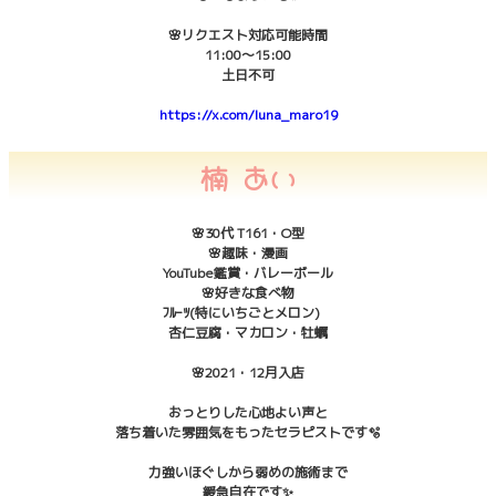
🌸リクエスト対応可能時間
11:00〜15:00
土日不可
https://x.com/luna_maro19
楠 あい
🌸30代 T161・O型
🌸趣味・漫画
YouTube鑑賞・バレーボール
🌸好きな食べ物
ﾌﾙｰﾂ(特にいちごとメロン)
杏仁豆腐・マカロン・牡蠣
🌸2021・12月入店
おっとりした心地よい声と
落ち着いた雰囲気をもったセラピストです🫧
力強いほぐしから弱めの施術まで
緩急自在です✨