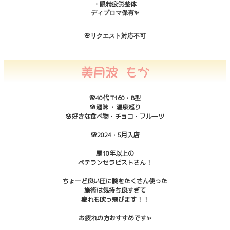
・眼精疲労整体
ディプロマ保有✨
🌸リクエスト対応不可
美月波 もか
🌸40代 T160・B型
🌸趣味 ・温泉巡り
🌸好きな食べ物・チョコ・フルーツ
🌸2024・5月入店
歴10年以上の
ベテランセラピストさん！
ちょーど良い圧に腕をたくさん使った
施術は気持ち良すぎて
疲れも吹っ飛びます！！
お疲れの方おすすめです✨