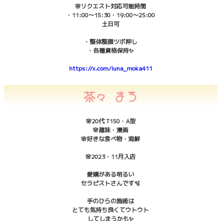
🌸リクエスト対応可能時間
・11:00〜15:30・19:00〜25:00
土日可
・整体整顔ツボ押し
・各種資格保持✨
https://x.com/luna_moka411
茶々 まろ
🌸20代 T150・A型
🌸趣味・漫画
🌸好きな食べ物・海鮮
🌸2023・11月入店
愛嬌がある明るい
セラピストさんです🫧
手のひらの施術は
とても気持ち良くてウトウト
してしまうかも✨